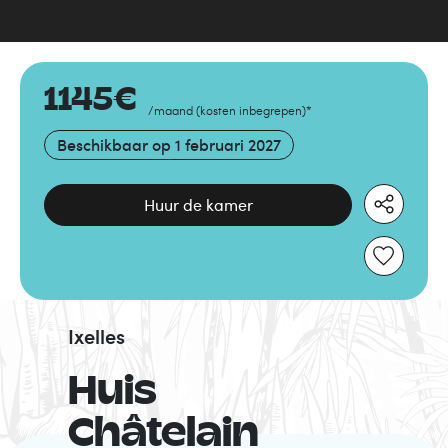
1145
€
/maand
(
kosten inbegrepen
)
*
Beschikbaar op
1 februari 2027
Huur de kamer
Ixelles
Huis
Châtelain