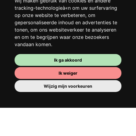
Wij maken gebruik van cookies en andere
beter!
tracking-technologieà«n om uw surfervaring
op onze website te verbeteren, om
gepersonaliseerde inhoud en advertenties te
tonen, om ons websiteverkeer te analyseren
en om te begrijpen waar onze bezoekers
vandaan komen.
Ik ga akkoord
Ik weiger
Je kamer
Wijzig mijn voorkeuren
Je beschikt er over een volledig ingerichte
kamer, dus je hoeft niets te verhuizen. Er is
natuurlijk een badkamer om je op te
tutten - privé of om te delen met je
huisgenoten.