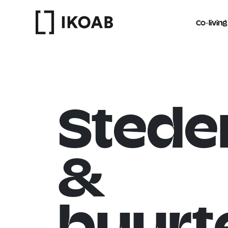
Co-living
Stede
&