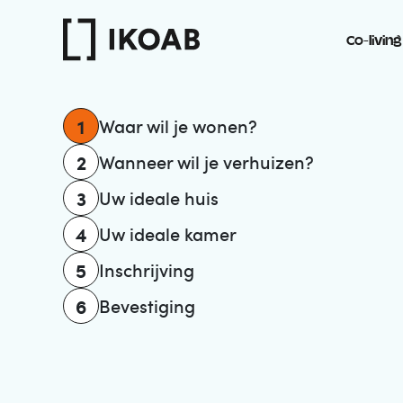
Co-living
1
Waar wil je wonen?
2
Wanneer wil je verhuizen?
3
Uw ideale huis
4
Uw ideale kamer
5
Inschrijving
6
Bevestiging