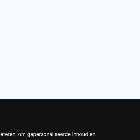
Tegen 
Status
Vro
beteren, om gepersonaliseerde inhoud en