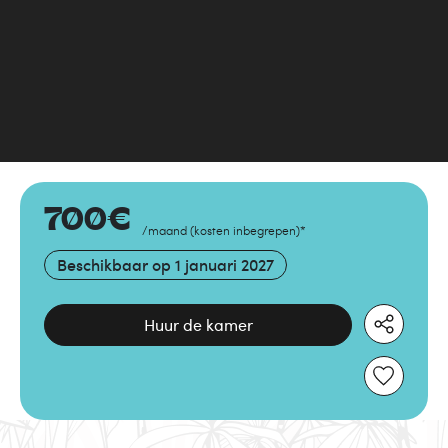
700
€
/maand
(
kosten inbegrepen
)
*
Beschikbaar op
1 januari 2027
Huur de kamer