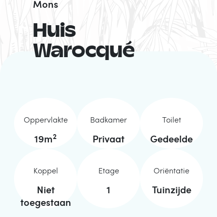
Mons
Huis
Warocqué
Oppervlakte
Badkamer
Toilet
2
19
m
Privaat
Gedeelde
Koppel
Etage
Oriëntatie
Niet
1
Tuinzijde
toegestaan