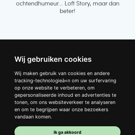
ochtendhumeur... Loft Story, maar dan
beter!
Wij gebruiken cookies
Wij maken gebruik van cookies en andere
tracking-technologieà«n om uw surfervaring
Je kamer
op onze website te verbeteren, om
gepersonaliseerde inhoud en advertenties te
Je beschikt er over een volledig ingerichte
tonen, om ons websiteverkeer te analyseren
kamer, dus je hoeft niets te verhuizen. Er is
en om te begrijpen waar onze bezoekers
natuurlijk een badkamer om je op te
vandaan komen.
tutten - privé of om te delen met je
huisgenoten.
Ik ga akkoord