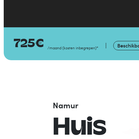
725
€
Beschikb
/maand
(
kosten inbegrepen
)
*
Namur
Huis