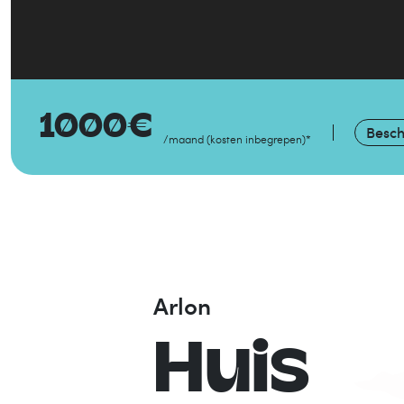
1000
€
Besch
/maand
(
kosten inbegrepen
)
*
Arlon
Huis