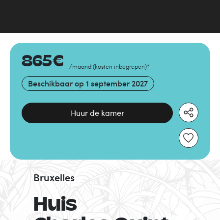
865
€
/maand
(
kosten inbegrepen
)
*
Beschikbaar op
1 september 2027
Huur de kamer
Bruxelles
Huis