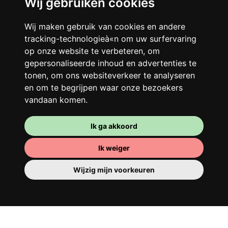
Wij gebruiken cookies
Je gedeelde woning
Wij maken gebruik van cookies en andere
Deel met andere werkende jongeren een
tracking-technologieà«n om uw surfervaring
grote gerenoveerde woning in een
op onze website te verbeteren, om
levendige buurt. Lachen, discussiëren,
gepersonaliseerde inhoud en advertenties te
Franglais, teamspirit en een slecht
tonen, om ons websiteverkeer te analyseren
ochtendhumeur... Loft Story, maar dan
en om te begrijpen waar onze bezoekers
beter!
vandaan komen.
Ik ga akkoord
Ik weiger
Wijzig mijn voorkeuren
Je kamer