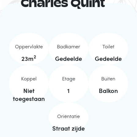
Charles Quint
Oppervlakte
Badkamer
Toilet
2
23
m
Gedeelde
Gedeelde
Koppel
Etage
Buiten
Niet
1
Balkon
toegestaan
Oriëntatie
Straat zijde