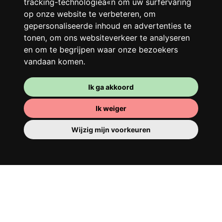
tracking-technologieà«n om uw surfervaring
levendige buurt. Lachen, discussiëren,
op onze website te verbeteren, om
Franglais, teamspirit en een slecht
gepersonaliseerde inhoud en advertenties te
ochtendhumeur... Loft Story, maar dan
tonen, om ons websiteverkeer te analyseren
beter!
en om te begrijpen waar onze bezoekers
vandaan komen.
Ik ga akkoord
Ik weiger
Wijzig mijn voorkeuren
Je kamer
Je beschikt er over een volledig ingerichte
kamer, dus je hoeft niets te verhuizen. Er is
natuurlijk een badkamer om je op te