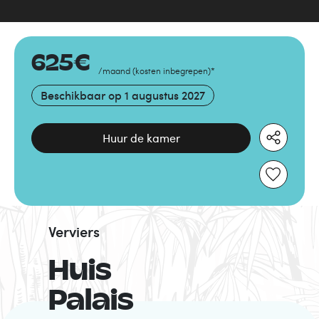
625
€
/maand
(
kosten inbegrepen
)
*
Beschikbaar op
1 augustus 2027
Huur de kamer
Verviers
Huis
Palais