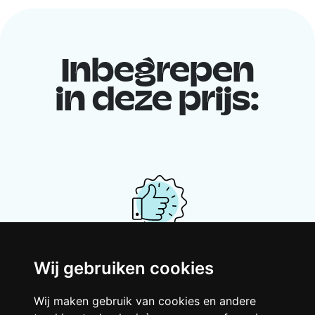
Inbegrepen
in deze prijs:
Je gedeelde woning
Wij gebruiken cookies
Deel met andere werkende jongeren een
Wij maken gebruik van cookies en andere
grote gerenoveerde woning in een