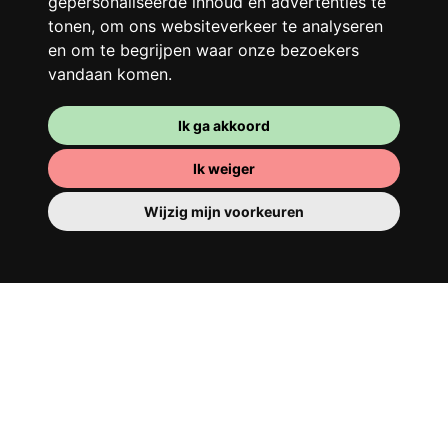
gepersonaliseerde inhoud en advertenties te
beter!
tonen, om ons websiteverkeer te analyseren
en om te begrijpen waar onze bezoekers
vandaan komen.
Ik ga akkoord
Ik weiger
Wijzig mijn voorkeuren
Je kamer
Je beschikt er over een volledig ingerichte
kamer, dus je hoeft niets te verhuizen. Er is
natuurlijk een badkamer om je op te
tutten - privé of om te delen met je
huisgenoten.