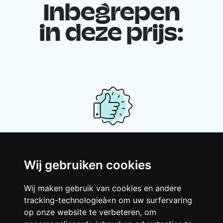
Inbegrepen
in deze prijs:
Je gedeelde woning
Wij gebruiken cookies
Deel met andere werkende jongeren een
grote gerenoveerde woning in een
Wij maken gebruik van cookies en andere
levendige buurt. Lachen, discussiëren,
tracking-technologieà«n om uw surfervaring
Franglais, teamspirit en een slecht
op onze website te verbeteren, om
ochtendhumeur... Loft Story, maar dan