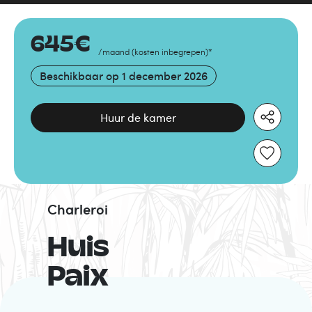
645
€
/maand
(
kosten inbegrepen
)
*
Beschikbaar op
1 december 2026
Huur de kamer
Charleroi
Huis
Paix