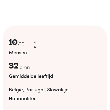
10
4
/
10
6
Mensen
32
jaren
Gemiddelde leeftijd
België
,
Portugal
,
Slowakije
.
Nationaliteit