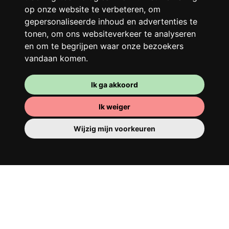
op onze website te verbeteren, om
Franglais, teamspirit en een slecht
gepersonaliseerde inhoud en advertenties te
ochtendhumeur... Loft Story, maar dan
tonen, om ons websiteverkeer te analyseren
beter!
en om te begrijpen waar onze bezoekers
vandaan komen.
Ik ga akkoord
Ik weiger
Wijzig mijn voorkeuren
Je kamer
Je beschikt er over een volledig ingerichte
kamer, dus je hoeft niets te verhuizen. Er is
natuurlijk een badkamer om je op te
tutten - privé of om te delen met je