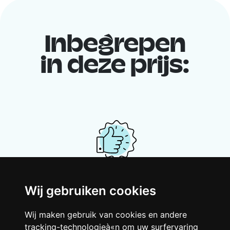
Inbegrepen
in deze prijs:
Je gedeelde woning
Wij gebruiken cookies
Deel met andere werkende jongeren een
Wij maken gebruik van cookies en andere
grote gerenoveerde woning in een
tracking-technologieà«n om uw surfervaring
levendige buurt. Lachen, discussiëren,