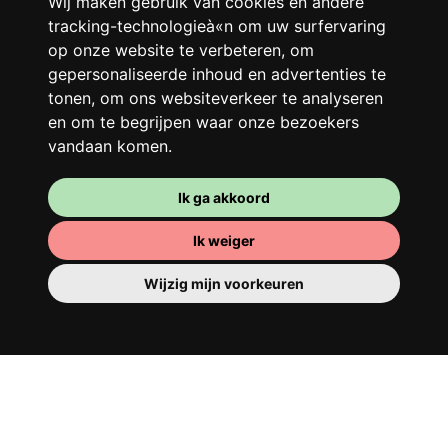
Wij maken gebruik van cookies en andere
beter!
tracking-technologieà«n om uw surfervaring
op onze website te verbeteren, om
gepersonaliseerde inhoud en advertenties te
tonen, om ons websiteverkeer te analyseren
en om te begrijpen waar onze bezoekers
vandaan komen.
Ik ga akkoord
Ik weiger
Je kamer
Wijzig mijn voorkeuren
Je beschikt er over een volledig ingerichte
kamer, dus je hoeft niets te verhuizen. Er is
natuurlijk een badkamer om je op te
tutten - privé of om te delen met je
huisgenoten.