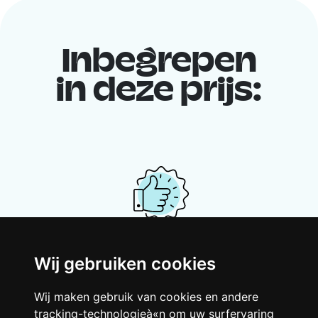
Inbegrepen
in deze prijs:
Je gedeelde woning
Wij gebruiken cookies
Deel met andere werkende jongeren een
Wij maken gebruik van cookies en andere
grote gerenoveerde woning in een
tracking-technologieà«n om uw surfervaring
levendige buurt. Lachen, discussiëren,