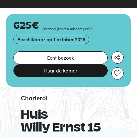
625
€
/maand
(
kosten inbegrepen
)
*
Beschikbaar op
1 oktober 2026
Echt bezoek
Huur de kamer
Charleroi
Huis
Willy Ernst 15