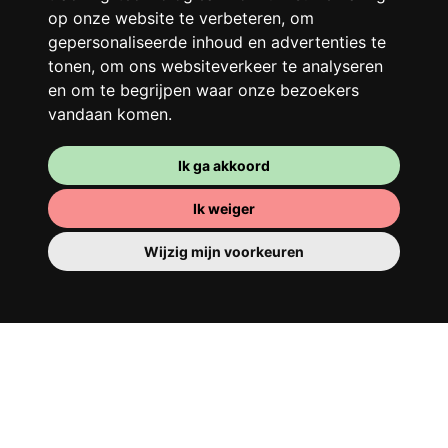
op onze website te verbeteren, om
Franglais, teamspirit en een slecht
gepersonaliseerde inhoud en advertenties te
ochtendhumeur... Loft Story, maar dan
tonen, om ons websiteverkeer te analyseren
beter!
en om te begrijpen waar onze bezoekers
vandaan komen.
Ik ga akkoord
Ik weiger
Wijzig mijn voorkeuren
Je kamer
Je beschikt er over een volledig ingerichte
kamer, dus je hoeft niets te verhuizen. Er is
natuurlijk een badkamer om je op te
tutten - privé of om te delen met je