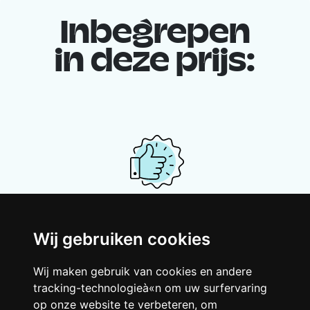
Inbegrepen
in deze prijs:
Je gedeelde woning
Wij gebruiken cookies
Deel met andere werkende jongeren een
grote gerenoveerde woning in een
Wij maken gebruik van cookies en andere
levendige buurt. Lachen, discussiëren,
tracking-technologieà«n om uw surfervaring
Franglais, teamspirit en een slecht
op onze website te verbeteren, om