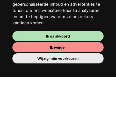
ochtendhumeur... Loft Story, maar dan
gepersonaliseerde inhoud en advertenties te
beter!
tonen, om ons websiteverkeer te analyseren
en om te begrijpen waar onze bezoekers
vandaan komen.
Ik ga akkoord
Ik weiger
Wijzig mijn voorkeuren
Je kamer
Je beschikt er over een volledig ingerichte
kamer, dus je hoeft niets te verhuizen. Er is
natuurlijk een badkamer om je op te
tutten - privé of om te delen met je
huisgenoten.