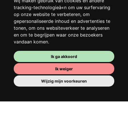
Wij maken gebruik van cookies en andere
beter!
tracking-technologieà«n om uw surfervaring
op onze website te verbeteren, om
gepersonaliseerde inhoud en advertenties te
tonen, om ons websiteverkeer te analyseren
en om te begrijpen waar onze bezoekers
vandaan komen.
Ik ga akkoord
Ik weiger
Je kamer
Wijzig mijn voorkeuren
Je beschikt er over een volledig ingerichte
kamer, dus je hoeft niets te verhuizen. Er is
natuurlijk een badkamer om je op te
tutten - privé of om te delen met je
huisgenoten.