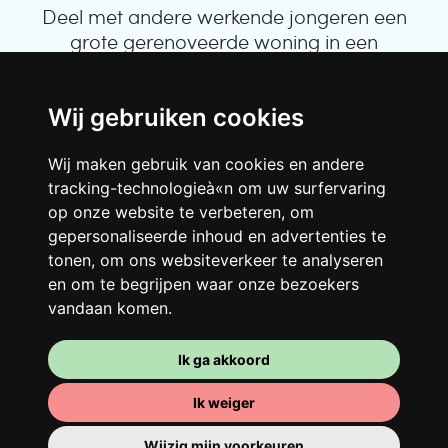
Deel met andere werkende jongeren een
grote gerenoveerde woning in een
levendige buurt. Lachen, discussiëren,
Franglais, teamspirit en een slecht
ochtendhumeur... Loft Story, maar dan
Wij gebruiken cookies
beter!
Wij maken gebruik van cookies en andere
tracking-technologieà«n om uw surfervaring
op onze website te verbeteren, om
gepersonaliseerde inhoud en advertenties te
tonen, om ons websiteverkeer te analyseren
en om te begrijpen waar onze bezoekers
vandaan komen.
Ik ga akkoord
Je kamer
Ik weiger
Je beschikt er over een volledig ingerichte
Wijzig mijn voorkeuren