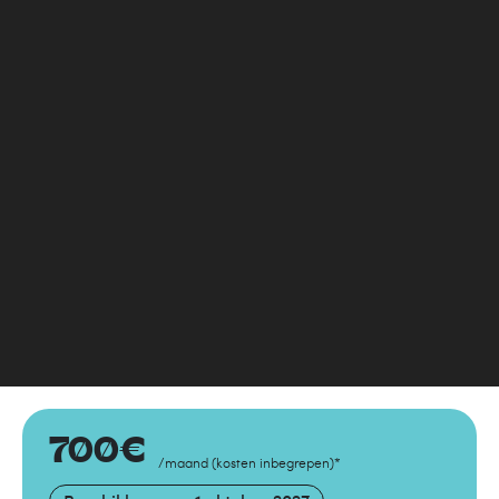
700
€
/maand
(
kosten inbegrepen
)
*