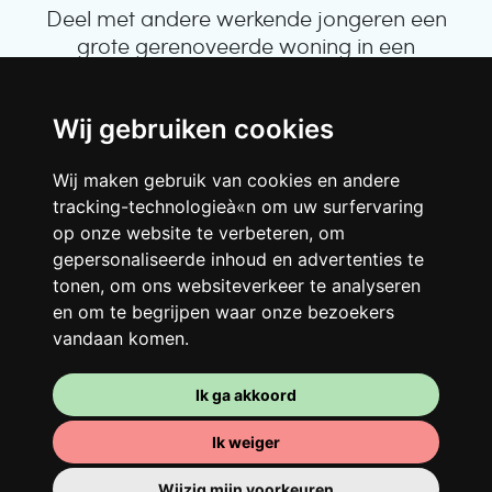
Deel met andere werkende jongeren een
grote gerenoveerde woning in een
levendige buurt. Lachen, discussiëren,
Franglais, teamspirit en een slecht
ochtendhumeur... Loft Story, maar dan
Wij gebruiken cookies
beter!
Wij maken gebruik van cookies en andere
tracking-technologieà«n om uw surfervaring
op onze website te verbeteren, om
gepersonaliseerde inhoud en advertenties te
tonen, om ons websiteverkeer te analyseren
en om te begrijpen waar onze bezoekers
vandaan komen.
Ik ga akkoord
Je kamer
Ik weiger
Je beschikt er over een volledig ingerichte
Wijzig mijn voorkeuren