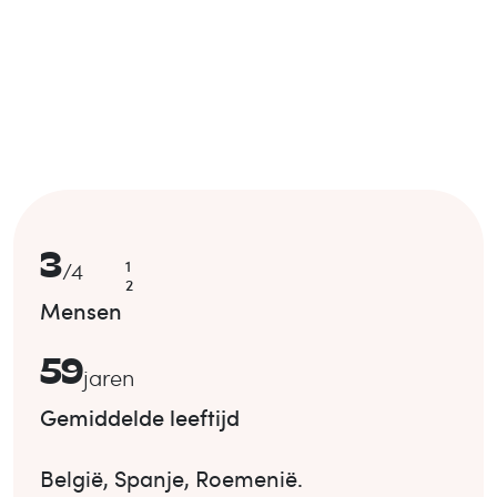
3
1
/
4
2
Mensen
59
jaren
Gemiddelde leeftijd
België
,
Spanje
,
Roemenië
.