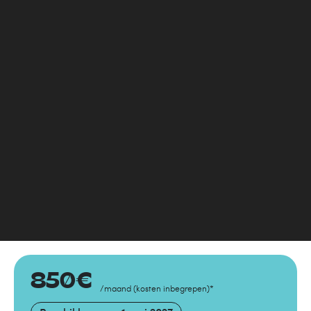
850
€
/maand
(
kosten inbegrepen
)
*