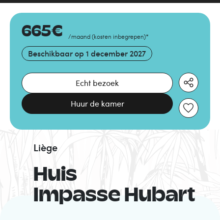
665
€
/maand
(
kosten inbegrepen
)
*
Beschikbaar op
1 december 2027
Echt bezoek
Huur de kamer
Liège
Huis
Impasse Hubart