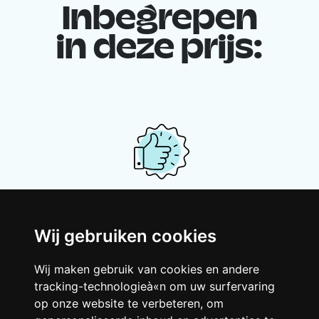
Inbegrepen
in deze prijs:
Je gedeelde woning
Wij gebruiken cookies
Deel met andere werkende jongeren een
grote gerenoveerde woning in een
Wij maken gebruik van cookies en andere
levendige buurt. Lachen, discussiëren,
tracking-technologieà«n om uw surfervaring
Franglais, teamspirit en een slecht
op onze website te verbeteren, om
ochtendhumeur... Loft Story, maar dan