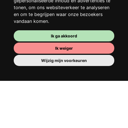
gepersonaliseerde inhoud en advertenties te
beter!
tonen, om ons websiteverkeer te analyseren
en om te begrijpen waar onze bezoekers
vandaan komen.
Ik ga akkoord
Ik weiger
Wijzig mijn voorkeuren
Je kamer
Je beschikt er over een volledig ingerichte
kamer, dus je hoeft niets te verhuizen. Er is
natuurlijk een badkamer om je op te
tutten - privé of om te delen met je
huisgenoten.