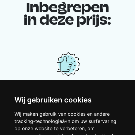
Inbegrepen
in deze prijs:
Je gedeelde woning
Wij gebruiken cookies
Deel met andere werkende jongeren een
grote gerenoveerde woning in een
Wij maken gebruik van cookies en andere
levendige buurt. Lachen, discussiëren,
tracking-technologieà«n om uw surfervaring
Franglais, teamspirit en een slecht
op onze website te verbeteren, om
ochtendhumeur... Loft Story, maar dan