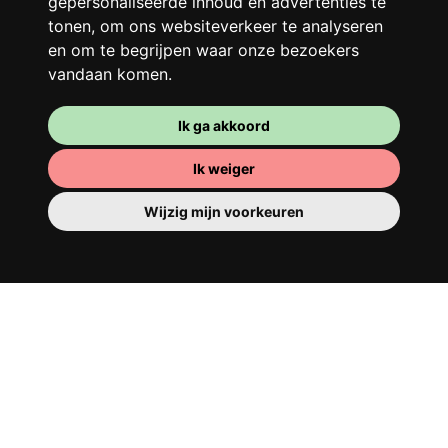
gepersonaliseerde inhoud en advertenties te
beter!
tonen, om ons websiteverkeer te analyseren
en om te begrijpen waar onze bezoekers
vandaan komen.
Ik ga akkoord
Ik weiger
Wijzig mijn voorkeuren
Je kamer
Je beschikt er over een volledig ingerichte
kamer, dus je hoeft niets te verhuizen. Er is
natuurlijk een badkamer om je op te
tutten - privé of om te delen met je
huisgenoten.