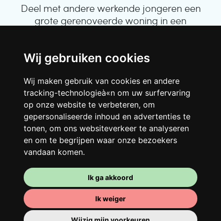
Deel met andere werkende jongeren een
grote gerenoveerde woning in een
levendige buurt. Lachen, discussiëren,
Franglais, teamspirit en een slecht
ochtendhumeur... Loft Story, maar dan
Wij gebruiken cookies
beter!
Wij maken gebruik van cookies en andere
tracking-technologieà«n om uw surfervaring
op onze website te verbeteren, om
gepersonaliseerde inhoud en advertenties te
tonen, om ons websiteverkeer te analyseren
en om te begrijpen waar onze bezoekers
vandaan komen.
Ik ga akkoord
Je kamer
Ik weiger
Je beschikt er over een volledig ingerichte
Wijzig mijn voorkeuren