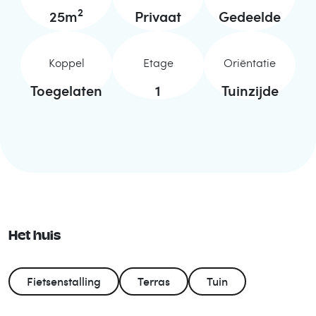
2
25
m
Privaat
Gedeelde
Koppel
Etage
Oriëntatie
Toegelaten
1
Tuinzijde
Het huis
Fietsenstalling
Terras
Tuin