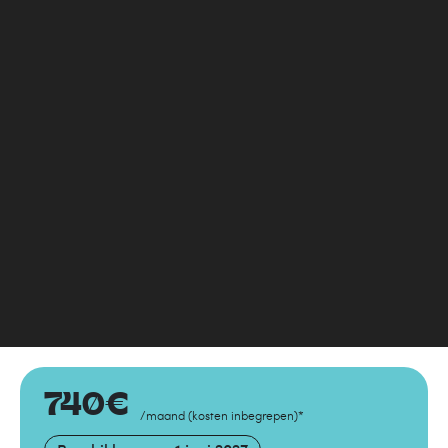
740
€
/maand
(
kosten inbegrepen
)
*