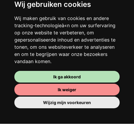
Wij gebruiken cookies
Je gedeelde woning
Wij maken gebruik van cookies en andere
Deel met andere werkende jongeren een
tracking-technologieà«n om uw surfervaring
grote gerenoveerde woning in een
op onze website te verbeteren, om
levendige buurt. Lachen, discussiëren,
gepersonaliseerde inhoud en advertenties te
tonen, om ons websiteverkeer te analyseren
Franglais, teamspirit en een slecht
en om te begrijpen waar onze bezoekers
ochtendhumeur... Loft Story, maar dan
vandaan komen.
beter!
Ik ga akkoord
Ik weiger
Wijzig mijn voorkeuren