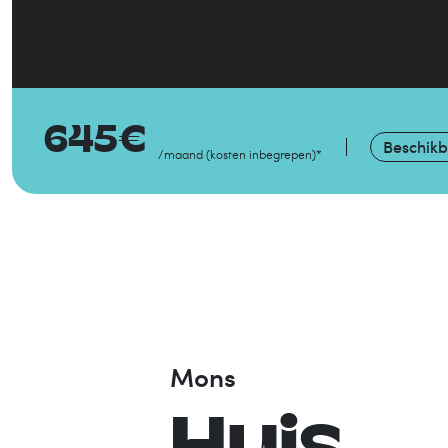
645
€
Beschik
/maand
(
kosten inbegrepen
)
*
Mons