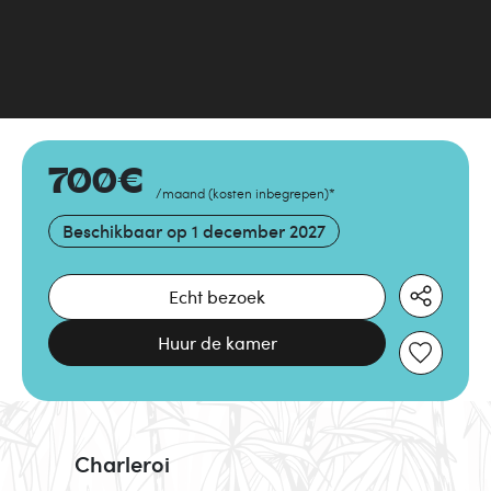
700
€
/maand
(
kosten inbegrepen
)
*
Beschikbaar op
1 december 2027
Echt bezoek
Huur de kamer
Charleroi