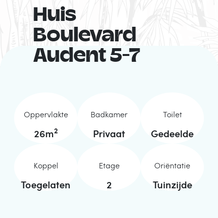
Huis
Boulevard
Audent 5-7
Oppervlakte
Badkamer
Toilet
2
26
m
Privaat
Gedeelde
Koppel
Etage
Oriëntatie
Toegelaten
2
Tuinzijde