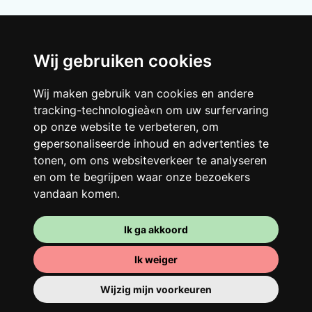
Wij gebruiken cookies
Wij maken gebruik van cookies en andere
Je gedeelde woning
tracking-technologieà«n om uw surfervaring
op onze website te verbeteren, om
Deel met andere werkende jongeren een
gepersonaliseerde inhoud en advertenties te
grote gerenoveerde woning in een
tonen, om ons websiteverkeer te analyseren
levendige buurt. Lachen, discussiëren,
en om te begrijpen waar onze bezoekers
Franglais, teamspirit en een slecht
vandaan komen.
ochtendhumeur... Loft Story, maar dan
beter!
Ik ga akkoord
Ik weiger
Wijzig mijn voorkeuren