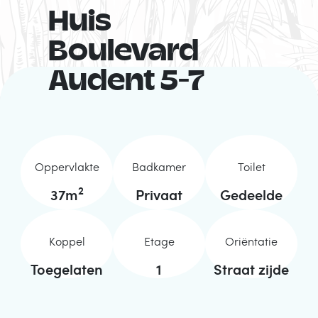
Huis
Boulevard
Audent 5-7
Oppervlakte
Badkamer
Toilet
2
37
m
Privaat
Gedeelde
Koppel
Etage
Oriëntatie
Toegelaten
1
Straat zijde