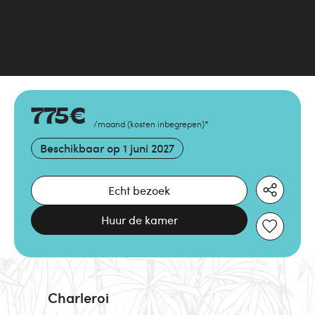
775
€
/maand
(
kosten inbegrepen
)
*
Beschikbaar op
1 juni 2027
Echt bezoek
Huur de kamer
Charleroi