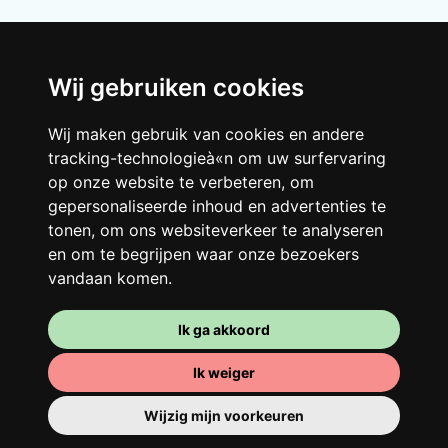
Wij gebruiken cookies
Wij maken gebruik van cookies en andere
Je gedeelde woning
tracking-technologieà«n om uw surfervaring
op onze website te verbeteren, om
Deel met andere werkende jongeren een
gepersonaliseerde inhoud en advertenties te
grote gerenoveerde woning in een
tonen, om ons websiteverkeer te analyseren
levendige buurt. Lachen, discussiëren,
en om te begrijpen waar onze bezoekers
Franglais, teamspirit en een slecht
vandaan komen.
ochtendhumeur... Loft Story, maar dan
beter!
Ik ga akkoord
Ik weiger
Wijzig mijn voorkeuren