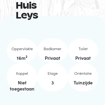
Huis
Leys
Oppervlakte
Badkamer
Toilet
2
16
m
Privaat
Privaat
Koppel
Etage
Oriëntatie
Niet
3
Tuinzijde
toegestaan