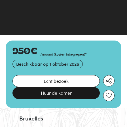
950
€
/maand
(
kosten inbegrepen
)
*
Beschikbaar op
1 oktober 2026
Echt bezoek
Huur de kamer
Bruxelles