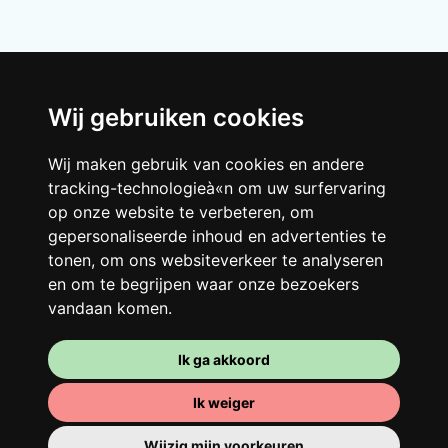
Wij gebruiken cookies
Wij maken gebruik van cookies en andere
tracking-technologieà«n om uw surfervaring
Je gedeelde woning
op onze website te verbeteren, om
gepersonaliseerde inhoud en advertenties te
Deel met andere werkende jongeren een
tonen, om ons websiteverkeer te analyseren
grote gerenoveerde woning in een
en om te begrijpen waar onze bezoekers
levendige buurt. Lachen, discussiëren,
vandaan komen.
Franglais, teamspirit en een slecht
ochtendhumeur... Loft Story, maar dan
Ik ga akkoord
beter!
Ik weiger
Wijzig mijn voorkeuren