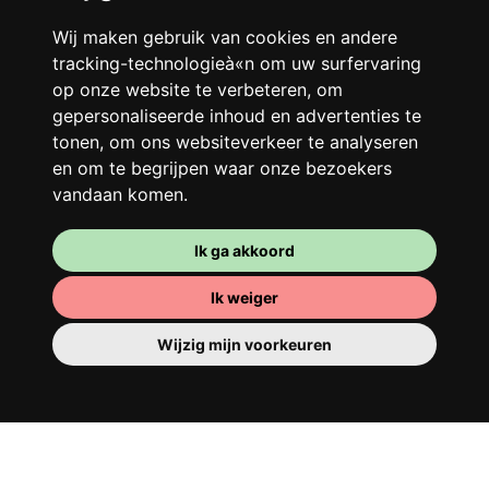
Je gedeelde woning
Wij maken gebruik van cookies en andere
Deel met andere werkende jongeren een
tracking-technologieà«n om uw surfervaring
grote gerenoveerde woning in een
op onze website te verbeteren, om
levendige buurt. Lachen, discussiëren,
gepersonaliseerde inhoud en advertenties te
Franglais, teamspirit en een slecht
tonen, om ons websiteverkeer te analyseren
ochtendhumeur... Loft Story, maar dan
en om te begrijpen waar onze bezoekers
beter!
vandaan komen.
Ik ga akkoord
Ik weiger
Wijzig mijn voorkeuren
Je kamer