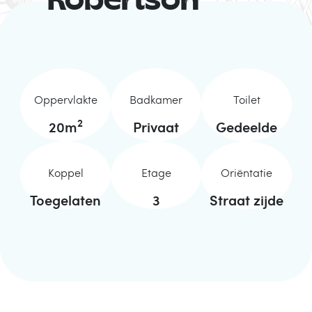
Robertson
Oppervlakte
Badkamer
Toilet
2
20
m
Privaat
Gedeelde
Koppel
Etage
Oriëntatie
Toegelaten
3
Straat zijde