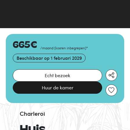
665
€
/maand
(
kosten inbegrepen
)
*
Beschikbaar op
1 februari 2029
Echt bezoek
Huur de kamer
Charleroi