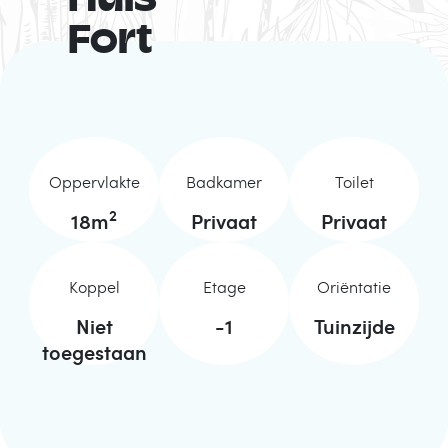
Huis
Fort
Oppervlakte
Badkamer
Toilet
2
18
m
Privaat
Privaat
Koppel
Etage
Oriëntatie
Niet
-1
Tuinzijde
toegestaan