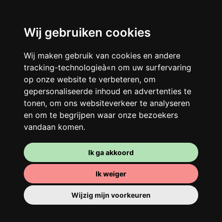
Wij gebruiken cookies
Wij maken gebruik van cookies en andere
Je gedeelde woning
tracking-technologieà«n om uw surfervaring
Deel met andere werkende jongeren een
op onze website te verbeteren, om
grote gerenoveerde woning in een
gepersonaliseerde inhoud en advertenties te
tonen, om ons websiteverkeer te analyseren
levendige buurt. Lachen, discussiëren,
en om te begrijpen waar onze bezoekers
Franglais, teamspirit en een slecht
vandaan komen.
ochtendhumeur... Loft Story, maar dan
beter!
Ik ga akkoord
Ik weiger
Wijzig mijn voorkeuren