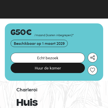
650
€
/maand
(
kosten inbegrepen
)
*
Beschikbaar op
1 maart 2029
Echt bezoek
Huur de kamer
Charleroi
Huis