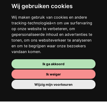
Wij gebruiken cookies
Je gedeelde woning
Wij maken gebruik van cookies en andere
tracking-technologieà«n om uw surfervaring
Deel met andere werkende jongeren een
op onze website te verbeteren, om
grote gerenoveerde woning in een
gepersonaliseerde inhoud en advertenties te
levendige buurt. Lachen, discussiëren,
tonen, om ons websiteverkeer te analyseren
Franglais, teamspirit en een slecht
en om te begrijpen waar onze bezoekers
ochtendhumeur... Loft Story, maar dan
vandaan komen.
beter!
Ik ga akkoord
Ik weiger
Wijzig mijn voorkeuren