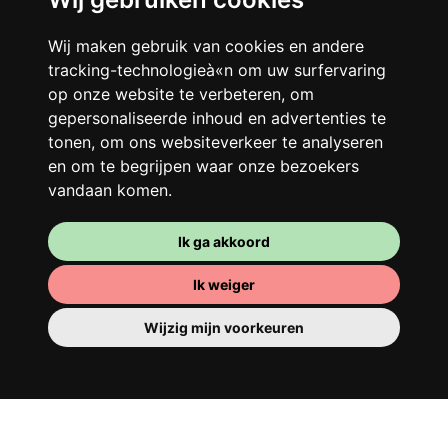
Je gedeelde woning
Wij maken gebruik van cookies en andere
Deel met andere werkende jongeren een
tracking-technologieà«n om uw surfervaring
grote gerenoveerde woning in een
op onze website te verbeteren, om
levendige buurt. Lachen, discussiëren,
gepersonaliseerde inhoud en advertenties te
Franglais, teamspirit en een slecht
tonen, om ons websiteverkeer te analyseren
ochtendhumeur... Loft Story, maar dan
en om te begrijpen waar onze bezoekers
beter!
vandaan komen.
Ik ga akkoord
Ik weiger
Wijzig mijn voorkeuren
Je kamer