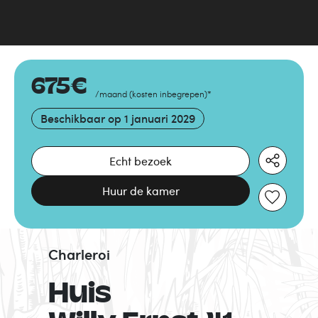
675
€
/maand
(
kosten inbegrepen
)
*
Beschikbaar op
1 januari 2029
Echt bezoek
Huur de kamer
Charleroi
Huis