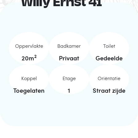
Willy Ernst 41
Oppervlakte
Badkamer
Toilet
2
20
m
Privaat
Gedeelde
Koppel
Etage
Oriëntatie
Toegelaten
1
Straat zijde