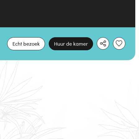
Echt bezoek
Huur de kamer