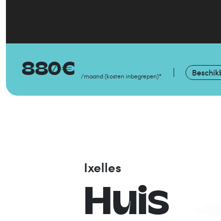
880
€
Beschik
/maand
(
kosten inbegrepen
)
*
Ixelles
Huis