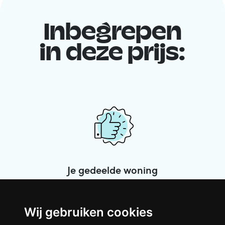
Inbegrepen
in deze prijs:
Je gedeelde woning
Deel met andere werkende jongeren een
grote gerenoveerde woning in een
Wij gebruiken cookies
levendige buurt. Lachen, discussiëren,