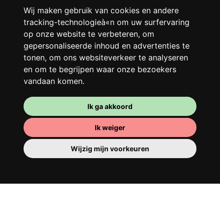
Franglais, teamspirit en een slecht
Wij maken gebruik van cookies en andere
ochtendhumeur... Loft Story, maar dan
tracking-technologieà«n om uw surfervaring
beter!
op onze website te verbeteren, om
gepersonaliseerde inhoud en advertenties te
tonen, om ons websiteverkeer te analyseren
en om te begrijpen waar onze bezoekers
vandaan komen.
Ik ga akkoord
Ik weiger
Je kamer
Wijzig mijn voorkeuren
Je beschikt er over een volledig ingerichte
kamer, dus je hoeft niets te verhuizen. Er is
natuurlijk een badkamer om je op te
tutten - privé of om te delen met je
huisgenoten.