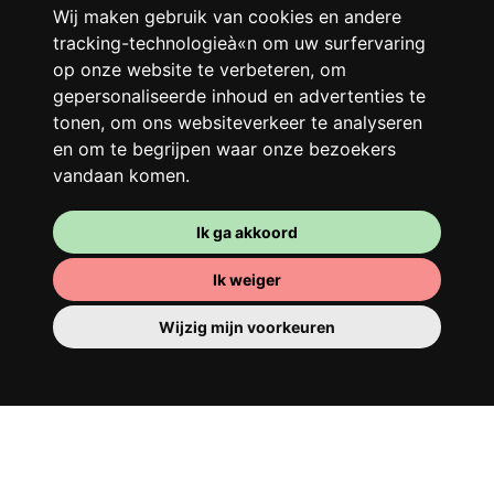
Deel met andere werkende jongeren een
Wij maken gebruik van cookies en andere
grote gerenoveerde woning in een
tracking-technologieà«n om uw surfervaring
op onze website te verbeteren, om
levendige buurt. Lachen, discussiëren,
gepersonaliseerde inhoud en advertenties te
Franglais, teamspirit en een slecht
tonen, om ons websiteverkeer te analyseren
ochtendhumeur... Loft Story, maar dan
en om te begrijpen waar onze bezoekers
beter!
vandaan komen.
Ik ga akkoord
Ik weiger
Wijzig mijn voorkeuren
Je kamer
Je beschikt er over een volledig ingerichte