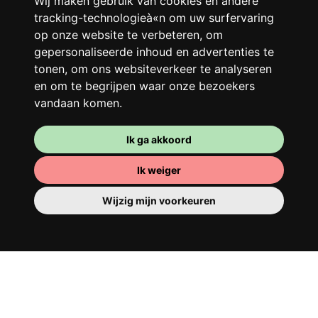
Wij maken gebruik van cookies en andere
grote gerenoveerde woning in een
tracking-technologieà«n om uw surfervaring
levendige buurt. Lachen, discussiëren,
op onze website te verbeteren, om
Franglais, teamspirit en een slecht
gepersonaliseerde inhoud en advertenties te
ochtendhumeur... Loft Story, maar dan
tonen, om ons websiteverkeer te analyseren
beter!
en om te begrijpen waar onze bezoekers
vandaan komen.
Ik ga akkoord
Ik weiger
Wijzig mijn voorkeuren
Je kamer
Je beschikt er over een volledig ingerichte
kamer, dus je hoeft niets te verhuizen. Er is