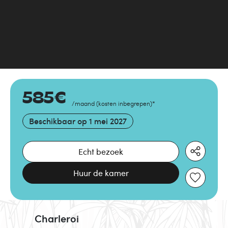
585
€
/maand
(
kosten inbegrepen
)
*
Beschikbaar op
1 mei 2027
Echt bezoek
Huur de kamer
Charleroi