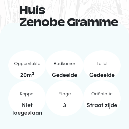
Huis
Zenobe Gramme
Oppervlakte
Badkamer
Toilet
2
20
m
Gedeelde
Gedeelde
Koppel
Etage
Oriëntatie
Niet
3
Straat zijde
toegestaan