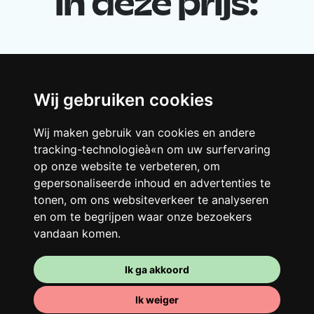
in deze prijs:
Wij gebruiken cookies
Wij maken gebruik van cookies en andere
tracking-technologieà«n om uw surfervaring
Je gedeelde woning
op onze website te verbeteren, om
gepersonaliseerde inhoud en advertenties te
Deel met andere werkende jongeren een
tonen, om ons websiteverkeer te analyseren
grote gerenoveerde woning in een
en om te begrijpen waar onze bezoekers
levendige buurt. Lachen, discussiëren,
vandaan komen.
Franglais, teamspirit en een slecht
ochtendhumeur... Loft Story, maar dan
Ik ga akkoord
beter!
Ik weiger