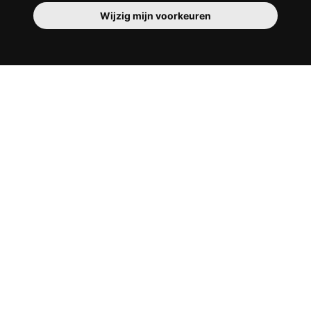
Wijzig mijn voorkeuren
Je kamer
Je beschikt er over een volledig ingerichte
kamer, dus je hoeft niets te verhuizen. Er is
natuurlijk een badkamer om je op te
tutten - privé of om te delen met je
huisgenoten.