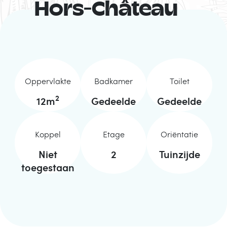
Hors-Château
Oppervlakte
Badkamer
Toilet
2
12
m
Gedeelde
Gedeelde
Koppel
Etage
Oriëntatie
Niet
2
Tuinzijde
toegestaan