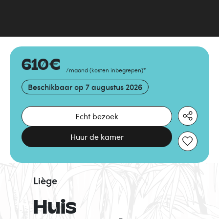
610
€
/maand
(
kosten inbegrepen
)
*
Beschikbaar op
7 augustus 2026
Echt bezoek
Huur de kamer
Liège
Huis