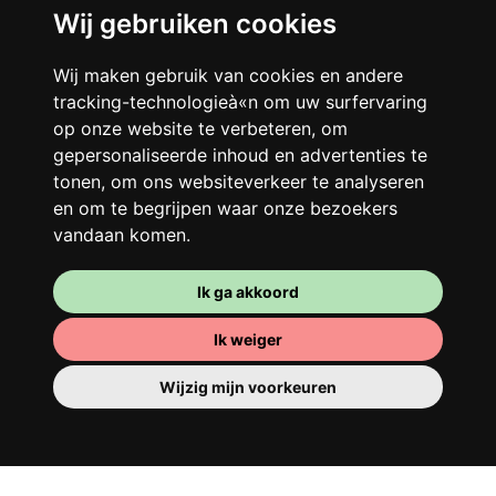
Wij gebruiken cookies
Je gedeelde woning
Wij maken gebruik van cookies en andere
tracking-technologieà«n om uw surfervaring
Deel met andere werkende jongeren een
op onze website te verbeteren, om
grote gerenoveerde woning in een
gepersonaliseerde inhoud en advertenties te
levendige buurt. Lachen, discussiëren,
tonen, om ons websiteverkeer te analyseren
Franglais, teamspirit en een slecht
en om te begrijpen waar onze bezoekers
ochtendhumeur... Loft Story, maar dan
vandaan komen.
beter!
Ik ga akkoord
Ik weiger
Wijzig mijn voorkeuren