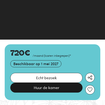
720
€
/maand
(
kosten inbegrepen
)
*
Beschikbaar op
1 mei 2027
Echt bezoek
Huur de kamer