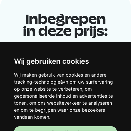
Inbegrepen
in deze prijs:
Wij gebruiken cookies
Wij maken gebruik van cookies en andere
tracking-technologieà«n om uw surfervaring
op onze website te verbeteren, om
gepersonaliseerde inhoud en advertenties te
Je gedeelde woning
tonen, om ons websiteverkeer te analyseren
Deel met andere werkende jongeren een
en om te begrijpen waar onze bezoekers
grote gerenoveerde woning in een
vandaan komen.
levendige buurt. Lachen, discussiëren,