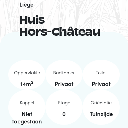
Liège
Huis
Hors-Château
Oppervlakte
Badkamer
Toilet
2
14
m
Privaat
Privaat
Koppel
Etage
Oriëntatie
Niet
0
Tuinzijde
toegestaan