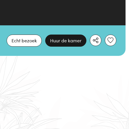
Echt bezoek
Huur de kamer