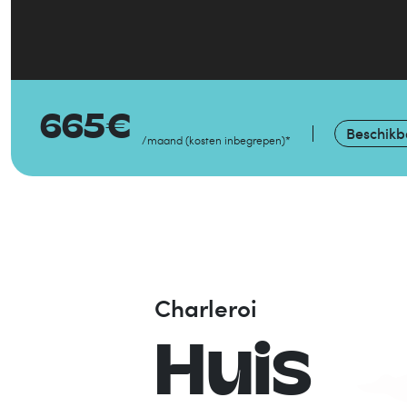
665
€
Beschikb
/maand
(
kosten inbegrepen
)
*
Charleroi
Huis