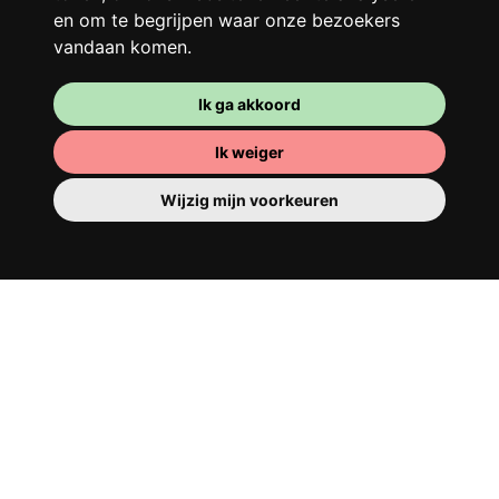
en om te begrijpen waar onze bezoekers
vandaan komen.
Ik ga akkoord
Ik weiger
Wijzig mijn voorkeuren
Je kamer
Je beschikt er over een volledig ingerichte
kamer, dus je hoeft niets te verhuizen. Er is
natuurlijk een badkamer om je op te
tutten - privé of om te delen met je
huisgenoten.