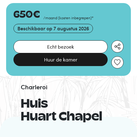
650
€
/maand
(
kosten inbegrepen
)
*
Beschikbaar op
7 augustus 2026
Echt bezoek
Huur de kamer
Charleroi
Huis
Huart Chapel