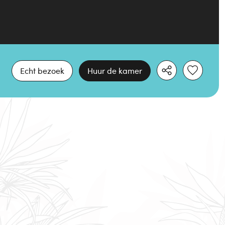
Echt bezoek
Huur de kamer