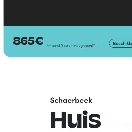
865
€
Beschik
/maand
(
kosten inbegrepen
)
*
Schaerbeek
Huis