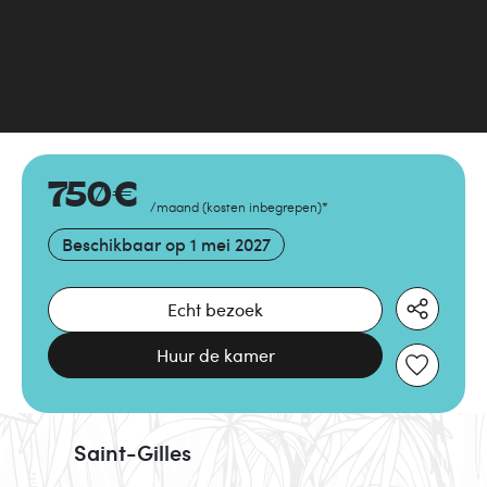
750
€
/maand
(
kosten inbegrepen
)
*
Beschikbaar op
1 mei 2027
Echt bezoek
Huur de kamer
Saint-Gilles