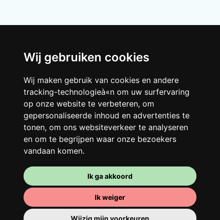
Wij gebruiken cookies
Wij maken gebruik van cookies en andere
tracking-technologieà«n om uw surfervaring
Je gedeelde woning
op onze website te verbeteren, om
Deel met andere werkende jongeren een
gepersonaliseerde inhoud en advertenties te
tonen, om ons websiteverkeer te analyseren
grote gerenoveerde woning in een
en om te begrijpen waar onze bezoekers
levendige buurt. Lachen, discussiëren,
vandaan komen.
Franglais, teamspirit en een slecht
ochtendhumeur... Loft Story, maar dan
Ik ga akkoord
beter!
Ik weiger
Wijzig mijn voorkeuren