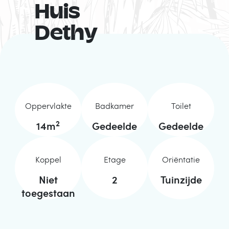
Huis
Dethy
Oppervlakte
Badkamer
Toilet
2
14
m
Gedeelde
Gedeelde
Koppel
Etage
Oriëntatie
Niet
2
Tuinzijde
toegestaan