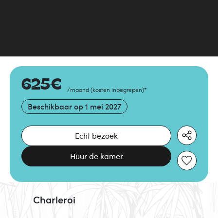
625
€
/maand
(
kosten inbegrepen
)
*
Beschikbaar op
1 mei 2027
Echt bezoek
Huur de kamer
Charleroi