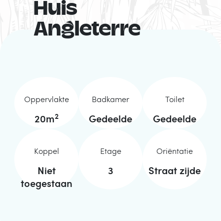
Huis
Angleterre
Oppervlakte
Badkamer
Toilet
2
20
m
Gedeelde
Gedeelde
Koppel
Etage
Oriëntatie
Niet
3
Straat zijde
toegestaan