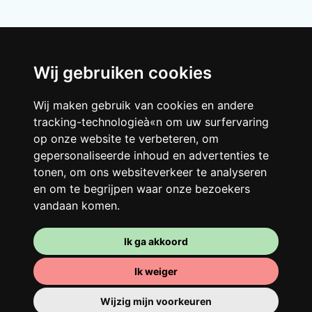
Wij gebruiken cookies
Wij maken gebruik van cookies en andere
tracking-technologieà«n om uw surfervaring
Je gedeelde woning
op onze website te verbeteren, om
Deel met andere werkende jongeren een
gepersonaliseerde inhoud en advertenties te
grote gerenoveerde woning in een
tonen, om ons websiteverkeer te analyseren
levendige buurt. Lachen, discussiëren,
en om te begrijpen waar onze bezoekers
Franglais, teamspirit en een slecht
vandaan komen.
ochtendhumeur... Loft Story, maar dan
beter!
Ik ga akkoord
Ik weiger
Wijzig mijn voorkeuren