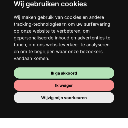
Wij gebruiken cookies
Je gedeelde woning
Wij maken gebruik van cookies en andere
Deel met andere werkende jongeren een
tracking-technologieà«n om uw surfervaring
grote gerenoveerde woning in een
op onze website te verbeteren, om
levendige buurt. Lachen, discussiëren,
gepersonaliseerde inhoud en advertenties te
Franglais, teamspirit en een slecht
tonen, om ons websiteverkeer te analyseren
en om te begrijpen waar onze bezoekers
ochtendhumeur... Loft Story, maar dan
vandaan komen.
beter!
Ik ga akkoord
Ik weiger
Wijzig mijn voorkeuren