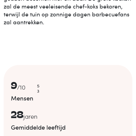
zal de meest veeleisende chef-koks bekoren,
terwijl de tuin op zonnige dagen barbecuefans
zal aantrekken.
9
5
/
10
3
Mensen
28
jaren
Gemiddelde leeftijd