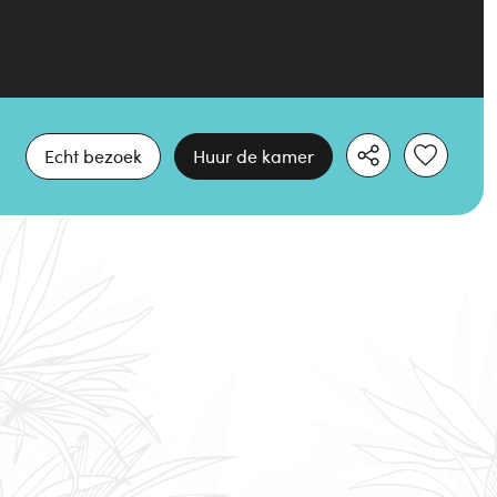
Echt bezoek
Huur de kamer