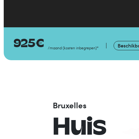
925
€
Beschikb
/maand
(
kosten inbegrepen
)
*
Bruxelles
Huis