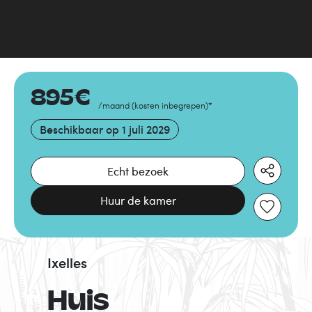
895
€
/maand
(
kosten inbegrepen
)
*
Beschikbaar op
1 juli 2029
Echt bezoek
Huur de kamer
Ixelles
Huis