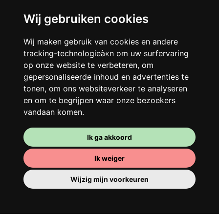
Wij gebruiken cookies
Je gedeelde woning
Wij maken gebruik van cookies en andere
tracking-technologieà«n om uw surfervaring
Deel met andere werkende jongeren een
op onze website te verbeteren, om
grote gerenoveerde woning in een
gepersonaliseerde inhoud en advertenties te
levendige buurt. Lachen, discussiëren,
tonen, om ons websiteverkeer te analyseren
Franglais, teamspirit en een slecht
en om te begrijpen waar onze bezoekers
ochtendhumeur... Loft Story, maar dan
vandaan komen.
beter!
Ik ga akkoord
Ik weiger
Wijzig mijn voorkeuren