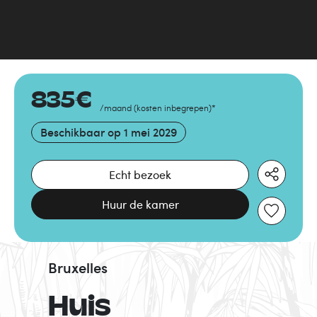
835
€
/maand
(
kosten inbegrepen
)
*
Beschikbaar op
1 mei 2029
Echt bezoek
Huur de kamer
Bruxelles
Huis