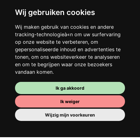
Wij gebruiken cookies
Je gedeelde woning
Wij maken gebruik van cookies en andere
tracking-technologieà«n om uw surfervaring
Deel met andere werkende jongeren een
op onze website te verbeteren, om
grote gerenoveerde woning in een
gepersonaliseerde inhoud en advertenties te
levendige buurt. Lachen, discussiëren,
tonen, om ons websiteverkeer te analyseren
Franglais, teamspirit en een slecht
en om te begrijpen waar onze bezoekers
ochtendhumeur... Loft Story, maar dan
vandaan komen.
beter!
Ik ga akkoord
Ik weiger
Wijzig mijn voorkeuren