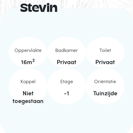
Stevin
Oppervlakte
Badkamer
Toilet
2
16
m
Privaat
Privaat
Koppel
Etage
Oriëntatie
Niet
-1
Tuinzijde
toegestaan