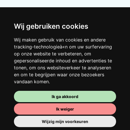
Wij gebruiken cookies
Wij maken gebruik van cookies en andere
Je gedeelde woning
tracking-technologieà«n om uw surfervaring
op onze website te verbeteren, om
Deel met andere werkende jongeren een
gepersonaliseerde inhoud en advertenties te
grote gerenoveerde woning in een
tonen, om ons websiteverkeer te analyseren
levendige buurt. Lachen, discussiëren,
en om te begrijpen waar onze bezoekers
Franglais, teamspirit en een slecht
vandaan komen.
ochtendhumeur... Loft Story, maar dan
beter!
Ik ga akkoord
Ik weiger
Wijzig mijn voorkeuren