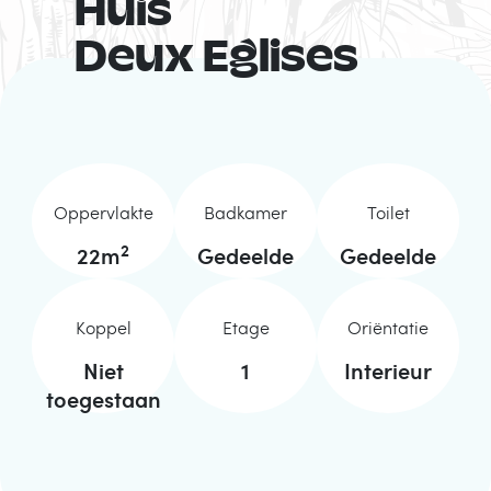
Huis
Deux Eglises
Oppervlakte
Badkamer
Toilet
2
22
m
Gedeelde
Gedeelde
Koppel
Etage
Oriëntatie
Niet
1
Interieur
toegestaan