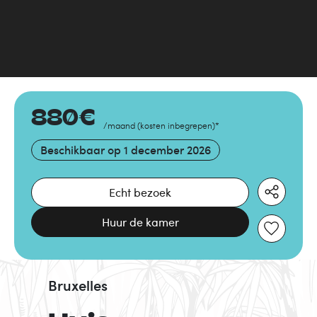
880
€
/maand
(
kosten inbegrepen
)
*
Beschikbaar op
1 december 2026
Echt bezoek
Huur de kamer
Bruxelles