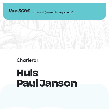
Van
560
€
/
maand
(
kosten inbegrepen
)
*
Charleroi
Huis
Paul Janson