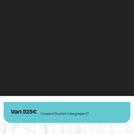
Van
925
€
/
maand
(
kosten inbegrepen
)
*