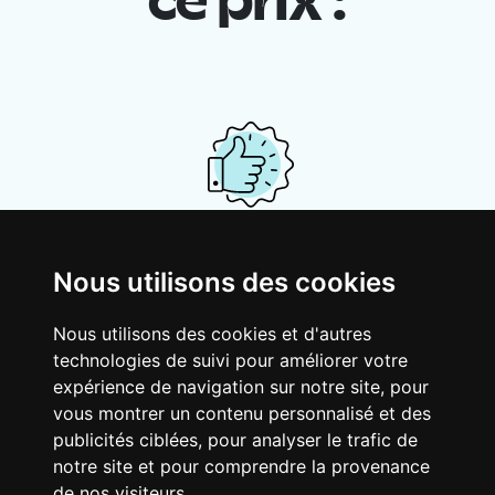
ce prix :
Ton logement partagé
Nous utilisons des cookies
Avec d’autres jeunes actifs, partage une
vaste maison rénovée dans un quartier
Nous utilisons des cookies et d'autres
vivant. Fous rires, débats, franglais, team
technologies de suivi pour améliorer votre
spirirt et mauvaise humeur du matin… Loft
expérience de navigation sur notre site, pour
Story, mais en mieux !
vous montrer un contenu personnalisé et des
publicités ciblées, pour analyser le trafic de
notre site et pour comprendre la provenance
de nos visiteurs.