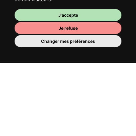
J'accepte
Je refuse
Changer mes préférences
Ta chambre
Tu y disposes d’une chambre entièrement
meublée, tu ne dois donc rien déménager.
Il y a évidemment une salle de bain pour
te bichonner — privée ou à partager avec
tes colocs.