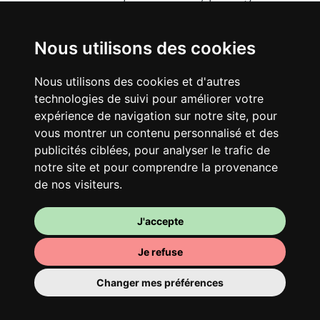
vaste maison rénovée dans un quartier
vivant. Fous rires, débats, franglais, team
spirirt et mauvaise humeur du matin… Loft
Nous utilisons des cookies
Story, mais en mieux !
Nous utilisons des cookies et d'autres
technologies de suivi pour améliorer votre
expérience de navigation sur notre site, pour
vous montrer un contenu personnalisé et des
publicités ciblées, pour analyser le trafic de
notre site et pour comprendre la provenance
de nos visiteurs.
J'accepte
Ta chambre
Je refuse
Tu y disposes d’une chambre entièrement
Changer mes préférences
meublée, tu ne dois donc rien déménager.
Il y a évidemment une salle de bain pour