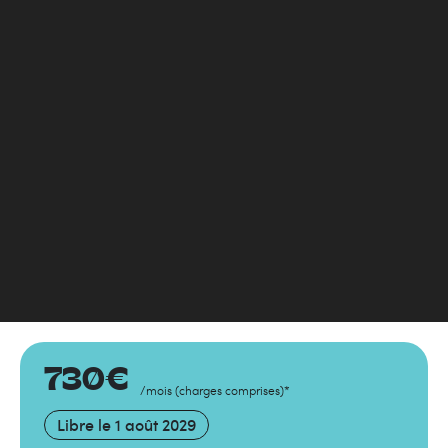
730
€
/mois
(
charges comprises
)
*
Libre le
1 août 2029