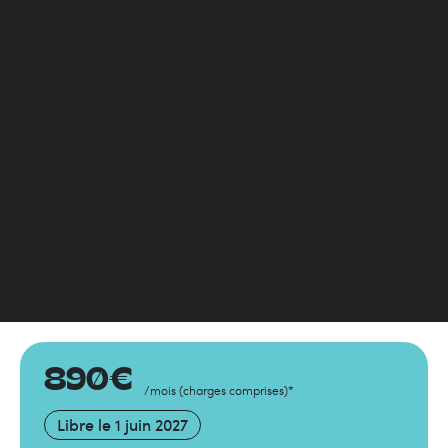
890
€
/mois
(
charges comprises
)
*
Libre le
1 juin 2027