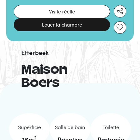
Visite réelle
Louer la chambre
Etterbeek
Maison
Boers
Superficie
Salle de bain
Toilette
2
16
m
Privative
Partagée