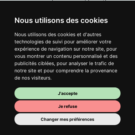
vaste maison rénovée dans un quartier
vivant. Fous rires, débats, franglais, team
spirirt et mauvaise humeur du matin… Loft
Nous utilisons des cookies
Story, mais en mieux !
Nous utilisons des cookies et d'autres
technologies de suivi pour améliorer votre
expérience de navigation sur notre site, pour
vous montrer un contenu personnalisé et des
publicités ciblées, pour analyser le trafic de
notre site et pour comprendre la provenance
de nos visiteurs.
J'accepte
Ta chambre
Je refuse
Tu y disposes d’une chambre entièrement
Changer mes préférences
meublée, tu ne dois donc rien déménager.
Il y a évidemment une salle de bain pour